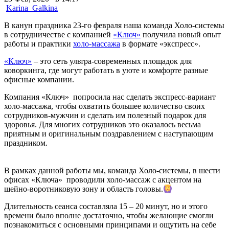
Karina_Galkina
В канун праздника 23-го февраля наша команда Холо-системы
в сотрудничестве с компанией
«
Ключ
»
получила новый опыт
работы и практики
холо-массажа
в формате
«
экспресс
».
«Ключ»
–
это сеть ультра-современных площадок для
коворкинга, где могут работать в уюте и комфорте разные
офисные компании.
Компания
«
Ключ
»
попросила нас сделать экспресс-вариант
холо-массажа, чтобы охватить большее количество своих
сотрудников-мужчин и сделать им полезный подарок для
здоровья. Для многих сотрудников это оказалось весьма
приятным и оригинальным поздравлением с наступающим
праздником.
В рамках данной работы мы, команда Холо-системы, в шести
офисах
«
Ключа
»
проводили холо-массаж с акцентом на
шейно-воротниковую зону и область головы.
Длительность сеанса составляла 15 – 20 минут, но и этого
времени было вполне достаточно, чтобы желающие смогли
познакомиться с основными принципами и ощутить на себе