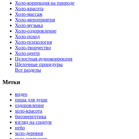
Холо-коррекция на природе
Холо-красота
Холо-массаж
Холо-мероприятия
Холо-музыка
Холо-оздоровление
Холо-поход
Холо-психология
Холо-творчество
Холо-центр
Целостная аудиокоррекция
Щелочные процедуры
Все разделы
Метки
видео
пища для души
оздоровление
холо-красота
биоэнергетика
взгляд на социум
небо
холо-деревня
холо-компания