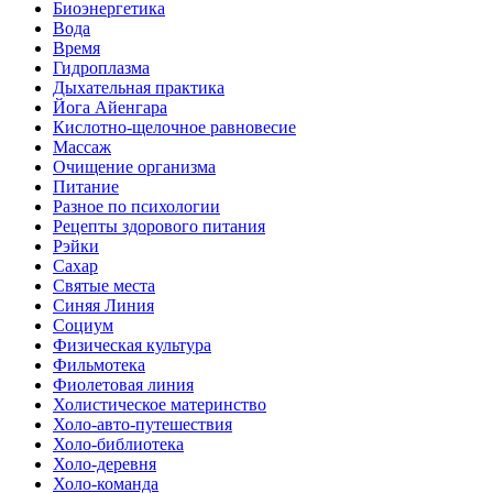
Биоэнергетика
Вода
Время
Гидроплазма
Дыхательная практика
Йога Айенгара
Кислотно-щелочное равновесие
Массаж
Очищение организма
Питание
Разное по психологии
Рецепты здорового питания
Рэйки
Сахар
Святые места
Синяя Линия
Социум
Физическая культура
Фильмотека
Фиолетовая линия
Холистическое материнство
Холо-авто-путешествия
Холо-библиотека
Холо-деревня
Холо-команда