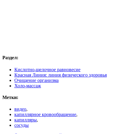
Раздел:
Кислотно-щелочное равновесие
Красная Линия: линия физического здоровья
Очищение организма
Холо-массаж
Метки:
видео
,
капиллярное кровообращение
,
капилляры
,
сосуды