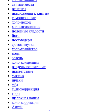
святые места
рецепты
приложения к книгам
самопознание
холо-поход
холо-психология
полезные сладости
йога
постмодерн
фотоминутка
холо-хозяйство
вода
зелень
холо-концепция
раздельное питание
приветствие
массаж
шлаки
мёд
аудиокоррекция
горы
щелочная ванна
холо-коррекция
Алтай