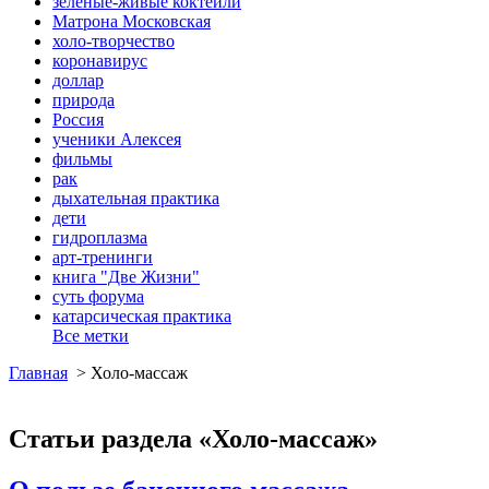
зеленые-живые коктейли
Матрона Московская
холо-творчество
коронавирус
доллар
природа
Россия
ученики Алексея
фильмы
рак
дыхательная практика
дети
гидроплазма
арт-тренинги
книга "Две Жизни"
суть форума
катарсическая практика
Все метки
Главная
>
Холо-массаж
Статьи раздела «Холо-массаж»