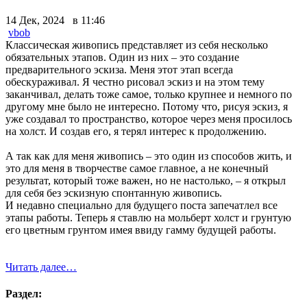
14 Дек, 2024 в 11:46
vbob
Классическая живопись представляет из себя несколько
обязательных этапов. Один из них – это создание
предварительного эскиза. Меня этот этап всегда
обескураживал. Я честно рисовал эскиз и на этом тему
заканчивал, делать тоже самое, только крупнее и немного по
другому мне было не интересно. Потому что, рисуя эскиз, я
уже создавал то пространство, которое через меня просилось
на холст. И создав его, я терял интерес к продолжению.
А так как для меня живопись – это один из способов жить, и
это для меня в творчестве самое главное, а не конечный
результат, который тоже важен, но не настолько, – я открыл
для себя без эскизную спонтанную живопись.
И недавно специально для будущего поста запечатлел все
этапы работы. Теперь я ставлю на мольберт холст и грунтую
его цветным грунтом имея ввиду гамму будущей работы.
Читать далее…
Раздел: