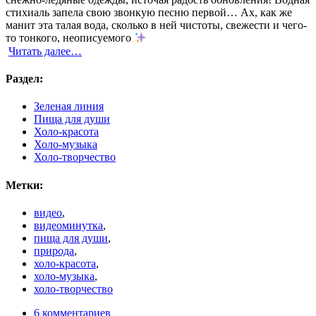
стихиаль запела свою звонкую песню первой… Ах, как же
манит эта талая вода, сколько в ней чистоты, свежести и чего-
то тонкого, неописуемого
Читать далее…
Раздел:
Зеленая линия
Пища для души
Холо-красота
Холо-музыка
Холо-творчество
Метки:
видео
,
видеоминутка
,
пища для души
,
природа
,
холо-красота
,
холо-музыка
,
холо-творчество
6 комментариев