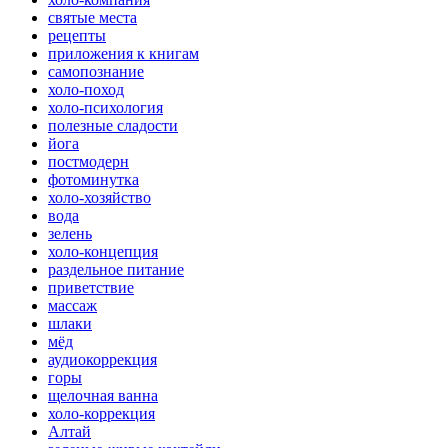
святые места
рецепты
приложения к книгам
самопознание
холо-поход
холо-психология
полезные сладости
йога
постмодерн
фотоминутка
холо-хозяйство
вода
зелень
холо-концепция
раздельное питание
приветствие
массаж
шлаки
мёд
аудиокоррекция
горы
щелочная ванна
холо-коррекция
Алтай