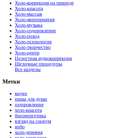
Холо-коррекция на природе
Холо-красота
Холо-массаж
Холо-мероприятия
Холо-музыка
Холо-оздоровление
Холо-поход
Холо-психология
Холо-творчество
Холо-центр
Целостная аудиокоррекция
Щелочные процедуры
Все разделы
Метки
видео
пища для души
оздоровление
холо-красота
биоэнергетика
взгляд на социум
небо
холо-деревня
холо-компания