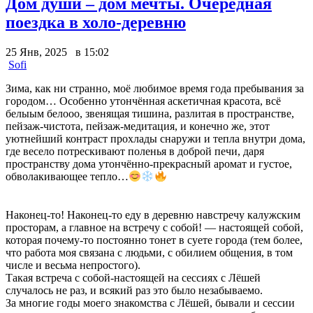
Дом души – дом мечты. Очередная
поездка в холо-деревню
25 Янв, 2025 в 15:02
Sofi
Зима, как ни странно, моё любимое время года пребывания за
городом… Особенно утончённая аскетичная красота, всё
белыым белооо, звенящая тишина, разлитая в пространстве,
пейзаж-чистота, пейзаж-медитация, и конечно же, этот
уютнейший контраст прохлады снаружи и тепла внутри дома,
где весело потрескивают поленья в доброй печи, даря
пространству дома утончённо-прекрасный аромат и густое,
обволакивающее тепло…
Наконец-то! Наконец-то еду в деревню навстречу калужским
просторам, а главное на встречу с собой! — настоящей собой,
которая почему-то постоянно тонет в суете города (тем более,
что работа моя связана с людьми, с обилием общения, в том
числе и весьма непростого).
Такая встреча с собой-настоящей на сессиях с Лёшей
случалось не раз, и всякий раз это было незабываемо.
За многие годы моего знакомства с Лёшей, бывали и сессии