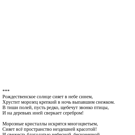
***
Рождественское солнце сияет в небе синем,
Хрустит морозец крепкий в ночь выпавшим снежком.
В тиши полей, пусть редко, щебечут звонко птицы,
И на деревьях иней сверкает серебром!
Морозные кристаллы искрятся многоцветьем,
Сияет всё пространство нездешней красотой!
И свежесть благодатью небесной, бесконечной