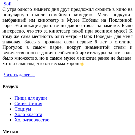
Sofi
С утра одного зимнего дня друг предложил сходить в кино на
популярную нынче семейную комедию. Меня подкупил
выбранный им кинотеатр в Музее Победы на Поклонной
горе. Эта локация достаточно давно стояла на заметке. Было
интересно, что это за кинотеатр такой при военном музее? К
тому же сама местность близ метро «Парк Победы» для меня
знаковая. Здесь я прожила свои первые 6 лет в столице.
Прогулок в самом парке, вокруг знаменитой стелы и
величественного здания необычной архитектуры за эти годы
было множество, но в самом музее я никогда ранее не бывала,
хоть и слышала, что он весьма хорош
Читать далее…
Раздел:
Пища для души
Синяя Линия
Социум
Холо-красота
Холо-творчество
Метки: