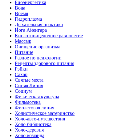
Биоэнергетика
Вода
Время
Гидроплазма
Дыхательная практика
Йога Айенгара
Кислотно-щелочное равновесие
Массаж
Очищение организма
Питание
Разное по психологии
Рецепты здорового питания
Рэйки
Сахар
Святые места
Синяя Линия
Социум
Физическая культура
Фильмотека
Фиолетовая линия
Холистическое материнство
Холо-авто-путешествия
Холо-библиотека
Холо-деревня
Холо-команда