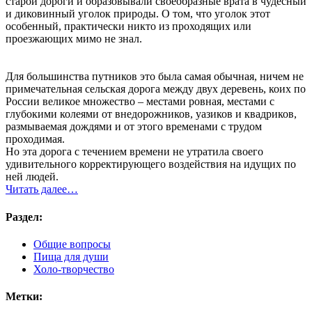
старой дороги и образовывали своеобразные врата в чудесный
и диковинный уголок природы. О том, что уголок этот
особенный, практически никто из проходящих или
проезжающих мимо не знал.
Для большинства путников это была самая обычная, ничем не
примечательная сельская дорога между двух деревень, коих по
России великое множество – местами ровная, местами с
глубокими колеями от внедорожников, уазиков и квадриков,
размываемая дождями и от этого временами с трудом
проходимая.
Но эта дорога с течением времени не утратила своего
удивительного корректирующего воздействия на идущих по
ней людей.
Читать далее…
Раздел:
Общие вопросы
Пища для души
Холо-творчество
Метки: