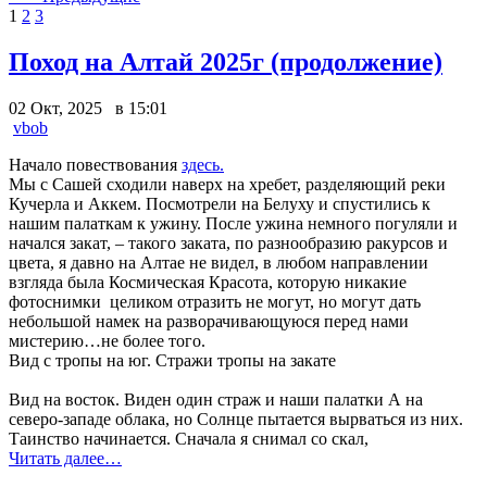
1
2
3
Поход на Алтай 2025г (продолжение)
02 Окт, 2025 в 15:01
vbob
Начало повествования
здесь.
Мы с Сашей сходили наверх на хребет, разделяющий реки
Кучерла и Аккем. Посмотрели на Белуху и спустились к
нашим палаткам к ужину. После ужина немного погуляли и
начался закат, – такого заката, по разнообразию ракурсов и
цвета, я давно на Алтае не видел, в любом направлении
взгляда была Космическая Красота, которую никакие
фотоснимки целиком отразить не могут, но могут дать
небольшой намек на разворачивающуюся перед нами
мистерию…не более того.
Вид с тропы на юг. Стражи тропы на закате
Вид на восток. Виден один страж и наши палатки
А на
северо-западе облака, но Солнце пытается вырваться из них.
Таинство начинается. Сначала я снимал со скал,
Читать далее…