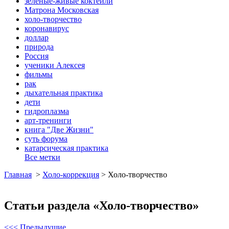
зеленые-живые коктейли
Матрона Московская
холо-творчество
коронавирус
доллар
природа
Россия
ученики Алексея
фильмы
рак
дыхательная практика
дети
гидроплазма
арт-тренинги
книга "Две Жизни"
суть форума
катарсическая практика
Все метки
Главная
>
Холо-коррекция
>
Холо-творчество
Статьи раздела «Холо-творчество»
<<< Предыдущие