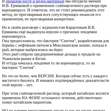
В
прошлом посте и видео-материале
мы обсудили мнение
И.В. Ермаковой о применении слабощелочного раствора при
коронавирусе. И отметили, что не стоит рекомендовать этот
метод, не проговаривая всех сопутствующих нюансов его
применения, не проговаривая конкретики.
Но в своём разговоре с журналистом Карауловым И.В.
Ермакова ещё выдвинула версию о причинах эпидемии
коронавируса.
Она предположила, что бактерия “Синтия”, разработанная для
борьбы с нефтяным пятном в Мексиканском заливе, попала в
рыб, которые выбросились на берег.
Этих рыб собрали предприимчивые дельцы и продали на
Уханьском рынке в Китае.
И оттуда началась эпидемия то ли коронавируса, то ли
бактерии “Синтия”.
Но это не более, чем ВЕРСИЯ. Которая сейчас есть у каждого
маститого биолога. И никаких подтверждённых доказательств
этой версии – нет.
При этом слабощелочной раствор, который китайские коллеги
применяли НА ФОНЕ остального лечения, действительно
помог китайским пациентам.
НО по нашему многолетнему опыту (а так же опыту многих