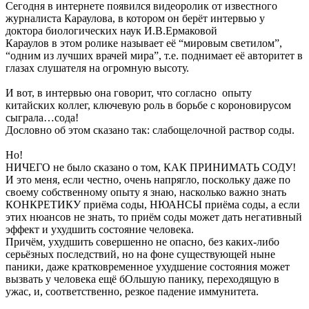
Сегодня в интернете появился видеоролик от известного
журналиста Караулова, в котором он берёт интервью у
доктора биологических наук И.В.Ермаковой
Караулов в этом ролике называет её “мировым светилом”,
“одним из лучших врачей мира”, т.е. поднимает её авторитет в
глазах слушателя на огромную высоту.
И вот, в интервью она говорит, что согласно опыту
китайских коллег, ключевую роль в борьбе с короновирусом
сыграла…сода!
Дословно об этом сказано так: слабощелочной раствор соды.
Но!
НИЧЕГО не было сказано о том, КАК ПРИНИМАТЬ СОДУ!
И это меня, если честно, очень напрягло, поскольку даже по
своему собственному опыту я знаю, насколько важно знать
КОНКРЕТИКУ приёма соды, НЮАНСЫ приёма соды, а если
этих нюансов не знать, то приём соды может дать негативный
эффект и ухудшить состояние человека.
Причём, ухудшить совершенно не опасно, без каких-либо
серьёзных последствий, но на фоне существующей ныне
паники, даже кратковременное ухудшение состояния может
вызвать у человека ещё бОльшую панику, переходящую в
ужас, и, соответственно, резкое падение иммунитета.