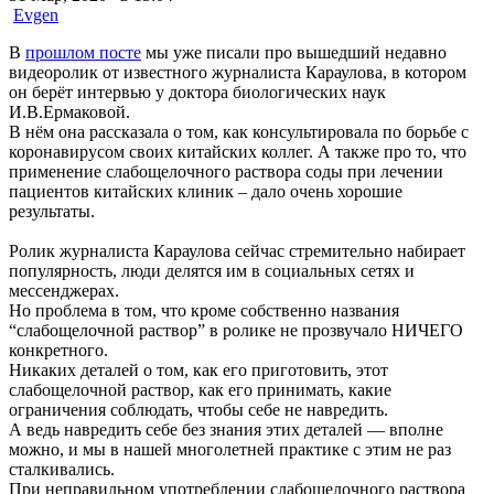
Evgen
В
прошлом посте
мы уже писали про вышедший недавно
видеоролик от известного журналиста Караулова, в котором
он берёт интервью у доктора биологических наук
И.В.Ермаковой.
В нём она рассказала о том, как консультировала по борьбе с
коронавирусом своих китайских коллег. А также про то, что
применение слабощелочного раствора соды при лечении
пациентов китайских клиник – дало очень хорошие
результаты.
Ролик журналиста Караулова сейчас стремительно набирает
популярность, люди делятся им в социальных сетях и
мессенджерах.
Но проблема в том, что кроме собственно названия
“слабощелочной раствор” в ролике не прозвучало НИЧЕГО
конкретного.
Никаких деталей о том, как его приготовить, этот
слабощелочной раствор, как его принимать, какие
ограничения соблюдать, чтобы себе не навредить.
А ведь навредить себе без знания этих деталей — вполне
можно, и мы в нашей многолетней практике с этим не раз
сталкивались.
При неправильном употреблении слабощелочного раствора