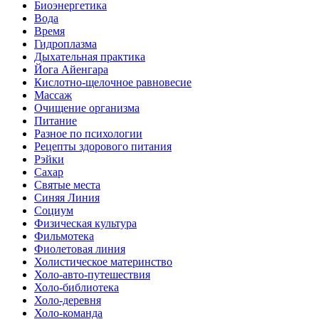
Биоэнергетика
Вода
Время
Гидроплазма
Дыхательная практика
Йога Айенгара
Кислотно-щелочное равновесие
Массаж
Очищение организма
Питание
Разное по психологии
Рецепты здорового питания
Рэйки
Сахар
Святые места
Синяя Линия
Социум
Физическая культура
Фильмотека
Фиолетовая линия
Холистическое материнство
Холо-авто-путешествия
Холо-библиотека
Холо-деревня
Холо-команда