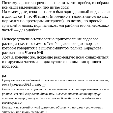
Поэтому, я решила срочно восполнить этот пробел, и собрала
все наши видеоролики про питьё соды.
На самом деле, изначально это был один длинный видеоролик
и длился он 1 час 40 минут (и именно в таком виде он до сих
пор ходит по просторам интернета), но потом, по просьбе
зрителей и наших подписчиков, мы разбили его на несколько
частей — для удобства.
Непосредственно технологию приготовление содового
раствора (т.е. того самого “слабощелочного раствора”, о
котором говорится в вышеупомянутом ролике Караулова)
рассказано в
Части №6
Хотя я, конечно же, искренне рекомендую всем ознакомиться
и с другими частями — для лучшего понимания данного
процесса.
p.s.
Сразу отмечу, что данный ролик мы писали в очень далёкие ныне времена,
аж в дремучем 2015-м году:)))
Поэтому стиль этого ролика сильно отличается от современного: в этом
ролике нет той скорости, динамики, интенсивности, какие присуще
современному формату видеороликах на Ютубе, и уж тем более — в
Инстаграмме.
Поэтому, на всякий случай сразу ото обозначу и попрошу уважаемых
зрителей проявить терпение:)