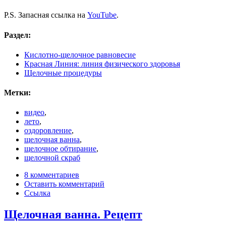
P.S. Запасная ссылка на
YouTube
.
Раздел:
Кислотно-щелочное равновесие
Красная Линия: линия физического здоровья
Щелочные процедуры
Метки:
видео
,
лето
,
оздоровление
,
щелочная ванна
,
щелочное обтирание
,
щелочной скраб
8 комментариев
Оставить комментарий
Ссылка
Щелочная ванна. Рецепт