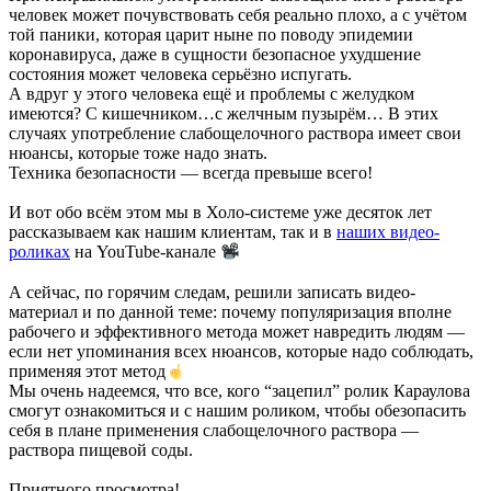
человек может почувствовать себя реально плохо, а с учётом
той паники, которая царит ныне по поводу эпидемии
коронавируса, даже в сущности безопасное ухудшение
состояния может человека серьёзно испугать.
А вдруг у этого человека ещё и проблемы с желудком
имеются? С кишечником…с желчным пузырём… В этих
случаях употребление слабощелочного раствора имеет свои
нюансы, которые тоже надо знать.
Техника безопасности — всегда превыше всего!
И вот обо всём этом мы в Холо-системе уже десяток лет
рассказываем как нашим клиентам, так и в
наших видео-
роликах
на YouTube-канале
А сейчас, по горячим следам, решили записать видео-
материал и по данной теме: почему популяризация вполне
рабочего и эффективного метода может навредить людям —
если нет упоминания всех нюансов, которые надо соблюдать,
применяя этот метод
Мы очень надеемся, что все, кого “зацепил” ролик Караулова
смогут ознакомиться и с нашим роликом, чтобы обезопасить
себя в плане применения слабощелочного раствора —
раствора пищевой соды.
Приятного просмотра!