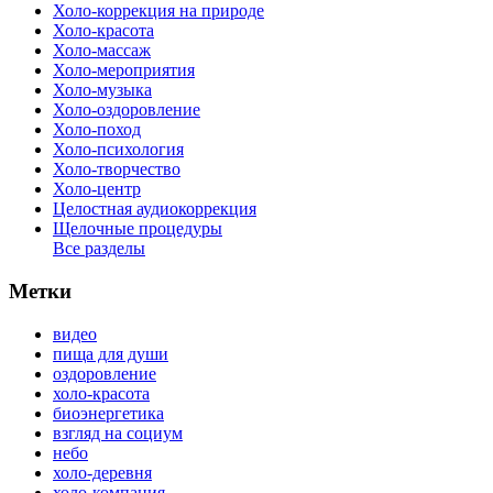
Холо-коррекция на природе
Холо-красота
Холо-массаж
Холо-мероприятия
Холо-музыка
Холо-оздоровление
Холо-поход
Холо-психология
Холо-творчество
Холо-центр
Целостная аудиокоррекция
Щелочные процедуры
Все разделы
Метки
видео
пища для души
оздоровление
холо-красота
биоэнергетика
взгляд на социум
небо
холо-деревня
холо-компания