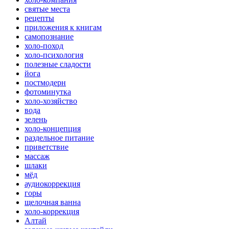
святые места
рецепты
приложения к книгам
самопознание
холо-поход
холо-психология
полезные сладости
йога
постмодерн
фотоминутка
холо-хозяйство
вода
зелень
холо-концепция
раздельное питание
приветствие
массаж
шлаки
мёд
аудиокоррекция
горы
щелочная ванна
холо-коррекция
Алтай