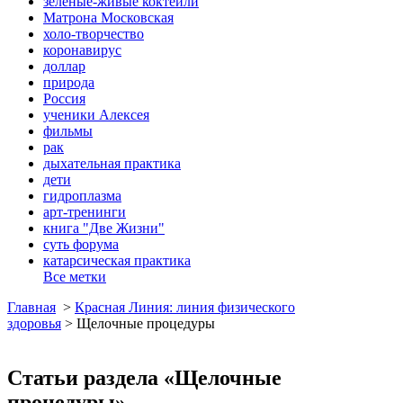
зеленые-живые коктейли
Матрона Московская
холо-творчество
коронавирус
доллар
природа
Россия
ученики Алексея
фильмы
рак
дыхательная практика
дети
гидроплазма
арт-тренинги
книга "Две Жизни"
суть форума
катарсическая практика
Все метки
Главная
>
Красная Линия: линия физического
здоровья
>
Щелочные процедуры
Статьи раздела «Щелочные
процедуры»