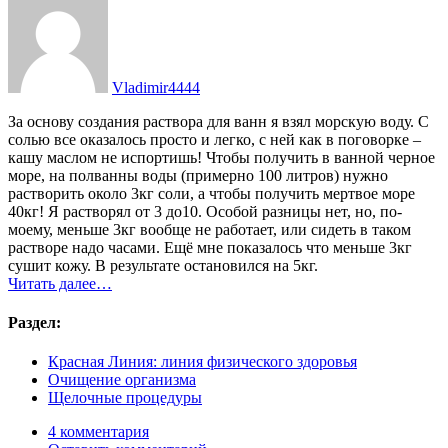
Vladimir4444
За основу создания раствора для ванн я взял морскую воду. С
солью все оказалось просто и легко, с ней как в поговорке –
кашу маслом не испортишь! Чтобы получить в ванной черное
море, на полванны воды (примерно 100 литров) нужно
растворить около 3кг соли, а чтобы получить мертвое море
40кг! Я растворял от 3 до10. Особой разницы нет, но, по-
моему, меньше 3кг вообще не работает, или сидеть в таком
растворе надо часами. Ещё мне показалось что меньше 3кг
сушит кожу. В результате остановился на 5кг.
Читать далее…
Раздел:
Красная Линия: линия физического здоровья
Очищение организма
Щелочные процедуры
4 комментария