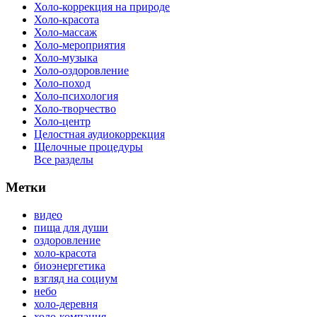
Холо-коррекция на природе
Холо-красота
Холо-массаж
Холо-мероприятия
Холо-музыка
Холо-оздоровление
Холо-поход
Холо-психология
Холо-творчество
Холо-центр
Целостная аудиокоррекция
Щелочные процедуры
Все разделы
Метки
видео
пища для души
оздоровление
холо-красота
биоэнергетика
взгляд на социум
небо
холо-деревня
холо-компания