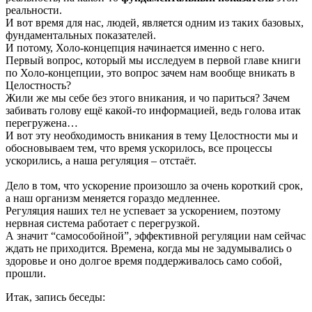
реальности.
И вот время для нас, людей, является одним из таких базовых,
фундаментальных показателей.
И потому, Холо-концепция начинается именно с него.
Первый вопрос, который мы исследуем в первой главе книги
по Холо-концепции, это вопрос зачем нам вообще вникать в
Целостность?
Жили же мы себе без этого вникания, и чо париться? Зачем
забивать голову ещё какой-то информацией, ведь голова итак
перегружена…
И вот эту необходимость вникания в тему Целостности мы и
обосновываем тем, что время ускорилось, все процессы
ускорились, а наша регуляция – отстаёт.
Дело в том, что ускорение произошло за очень короткий срок,
а наш организм меняется гораздо медленнее.
Регуляция наших тел не успевает за ускорением, поэтому
нервная система работает с перегрузкой.
А значит “самособойной”, эффективной регуляции нам сейчас
ждать не приходится. Времена, когда мы не задумывались о
здоровье и оно долгое время поддерживалось само собой,
прошли.
Итак, запись беседы: