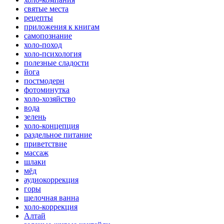
святые места
рецепты
приложения к книгам
самопознание
холо-поход
холо-психология
полезные сладости
йога
постмодерн
фотоминутка
холо-хозяйство
вода
зелень
холо-концепция
раздельное питание
приветствие
массаж
шлаки
мёд
аудиокоррекция
горы
щелочная ванна
холо-коррекция
Алтай