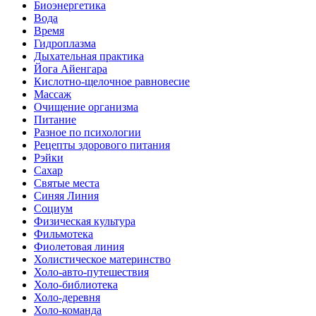
Биоэнергетика
Вода
Время
Гидроплазма
Дыхательная практика
Йога Айенгара
Кислотно-щелочное равновесие
Массаж
Очищение организма
Питание
Разное по психологии
Рецепты здорового питания
Рэйки
Сахар
Святые места
Синяя Линия
Социум
Физическая культура
Фильмотека
Фиолетовая линия
Холистическое материнство
Холо-авто-путешествия
Холо-библиотека
Холо-деревня
Холо-команда