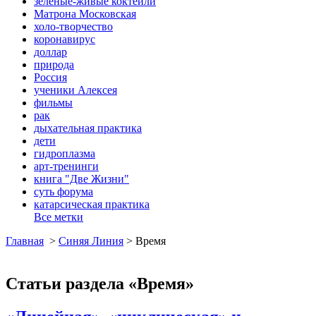
зеленые-живые коктейли
Матрона Московская
холо-творчество
коронавирус
доллар
природа
Россия
ученики Алексея
фильмы
рак
дыхательная практика
дети
гидроплазма
арт-тренинги
книга "Две Жизни"
суть форума
катарсическая практика
Все метки
Главная
>
Синяя Линия
>
Время
Статьи раздела «Время»